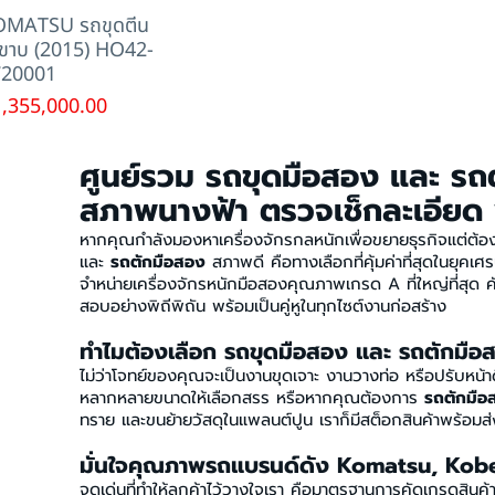
OMATSU รถขุดตีน
ขาบ (2015) HO42-
720001
คา
,355,000.00
ศูนย์รวม รถขุดมือสอง และ รถ
สภาพนางฟ้า ตรวจเช็กละเอียด
หากคุณกำลังมองหาเครื่องจักรกลหนักเพื่อขยายธุรกิจแต่
และ
รถตักมือสอง
สภาพดี คือทางเลือกที่คุ้มค่าที่สุดในยุคเศร
จำหน่ายเครื่องจักรหนักมือสองคุณภาพเกรด A ที่ใหญ่ที่สุด ค
สอบอย่างพิถีพิถัน พร้อมเป็นคู่หูในทุกไซต์งานก่อสร้าง
ทำไมต้องเลือก รถขุดมือสอง และ รถตักมือส
ไม่ว่าโจทย์ของคุณจะเป็นงานขุดเจาะ งานวางท่อ หรือปรับหน้
หลากหลายขนาดให้เลือกสรร หรือหากคุณต้องการ
รถตักมือ
ทราย และขนย้ายวัสดุในแพลนต์ปูน เราก็มีสต็อกสินค้าพร้อม
มั่นใจคุณภาพรถแบรนด์ดัง Komatsu, Kobe
จุดเด่นที่ทำให้ลูกค้าไว้วางใจเรา คือมาตรฐานการคัดเกรดสินค