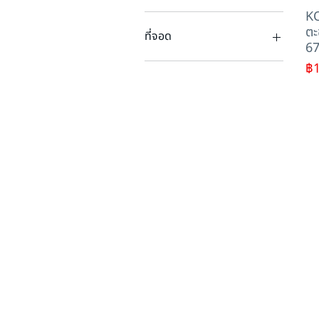
K
KOMATSU
ตะ
ที่จอด
6
ภาคตะวันออกเฉียงเหนือ
รา
฿1