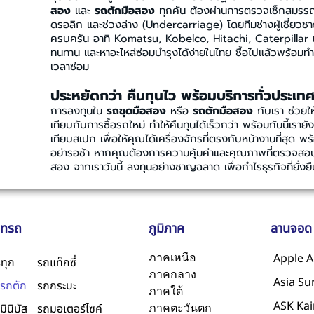
สอง
และ
รถตักมือสอง
ทุกคัน ต้องผ่านการตรวจเช็กสมรรถนะ
ดรอลิก และช่วงล่าง (Undercarriage) โดยทีมช่างผู้เชี่ยวช
ครบครัน อาทิ Komatsu, Kobelco, Hitachi, Caterpillar 
ทนทาน และหาอะไหล่ซ่อมบำรุงได้ง่ายในไทย ซื้อไปแล้วพร้อมทำ
เวลาซ่อม
ประหยัดกว่า คืนทุนไว พร้อมบริการทั่วประเท
การลงทุนใน
รถขุดมือสอง
หรือ
รถตักมือสอง
กับเรา ช่วยใ
เทียบกับการซื้อรถใหม่ ทำให้คืนทุนได้เร็วกว่า พร้อมกันนี้เรา
เทียบสเปก เพื่อให้คุณได้เครื่องจักรที่ตรงกับหน้างานที่สุด พ
อย่ารอช้า หากคุณต้องการความคุ้มค่าและคุณภาพที่ตรวจสอบ
สอง จากเราวันนี้ ลงทุนอย่างชาญฉลาด เพื่อกำไรธุรกิจที่ยั่งยื
ภทรถ
ภูมิภาค
ลานจอด
ภาคเหนือ
Apple A
ทุก
รถแท็กซี่
ภาคกลาง
Asia Su
/รถตัก
รถกระบะ
ภาคใต้
ASK Ka
ภาคตะวันตก
มินิบัส
รถมอเตอร์ไซค์