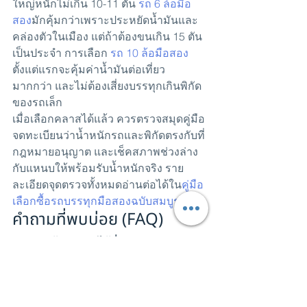
ใหญ่หนักไม่เกิน 10-11 ตัน 
รถ 6 ล้อมือ
สอง
มักคุ้มกว่าเพราะประหยัดน้ำมันและ
คล่องตัวในเมือง แต่ถ้าต้องขนเกิน 15 ตัน
เป็นประจำ การเลือก 
รถ 10 ล้อมือสอง
ตั้งแต่แรกจะคุ้มค่าน้ำมันต่อเที่ยว
มากกว่า และไม่ต้องเสี่ยงบรรทุกเกินพิกัด
ของรถเล็ก
เมื่อเลือกคลาสได้แล้ว ควรตรวจสมุดคู่มือ
จดทะเบียนว่าน้ำหนักรถและพิกัดตรงกับที่
กฎหมายอนุญาต และเช็คสภาพช่วงล่าง
กับแหนบให้พร้อมรับน้ำหนักจริง ราย
ละเอียดจุดตรวจทั้งหมดอ่านต่อได้ใน
คู่มือ
เลือกซื้อรถบรรทุกมือสองฉบับสมบูรณ์
คำถามที่พบบ่อย (FAQ)
Q: รถ 6 ล้อบรรทุกได้กี่ตัน?
A: น้ำหนักรวมสูงสุดไม่เกิน 15 ตัน เมื่อหัก
น้ำหนักตัวรถแล้วจะเหลือโควตาบรรทุก
สินค้าจริงประมาณ 9-11 ตัน แล้วแต่รุ่น