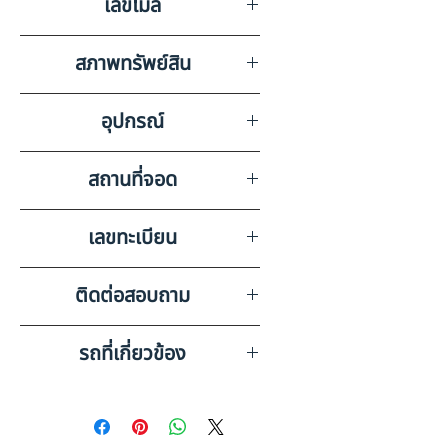
เลขไมล์
18710
สภาพทรัพย์สิน
มีริ้วรอยรอบคัน, ไม่มีทรัพย์สินมี
อุปกรณ์
ค่าอื่นๆ ภายในรถ
วิทยุเทป, ลำโพง, แบตเตอรี่, แอร์
สถานที่จอด
บริษัท สยามอินเตอร์การประมูล
เลขทะเบียน
จำกัด ระยอง
71-6326 ปทุมธานี
ติดต่อสอบถาม
เบอร์ติดต่อฝ่ายขาย 098-253-
รถที่เกี่ยวข้อง
5968 หรือ 061-386-4375
Line ID : @askkairod
FUSO FZY3WJR2RDHB (2023)
RY21-6600543