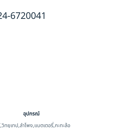
L24-6720041
อุปกรณ์
์,วิทยุเทป,ลำโพง,แบตเตอรี่,กะทะล้อ