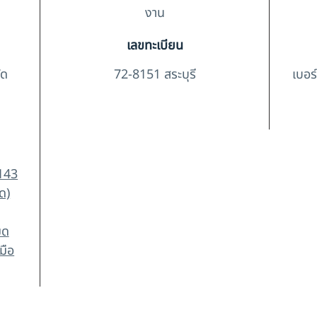
งาน
เลขทะเบียน
ัด
72-8151 สระบุรี
เบอร
143
ด)
มด
มือ