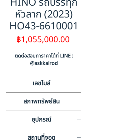
HINO รถบรรทุก
หัวลาก (2023)
HO43-6610001
ราคา
฿1,055,000.00
ติดต่อสอบถาราคาได้ที่ LINE :
@askkairod
เลขไมล์
0
สภาพทรัพย์สิน
916048 (M) มีรอยขีดข่วนตาม
อุปกรณ์
สภาพการใช้งาน
วิทยุ ลำโพง แบตเตอรี่ แอร์
สถานที่จอด