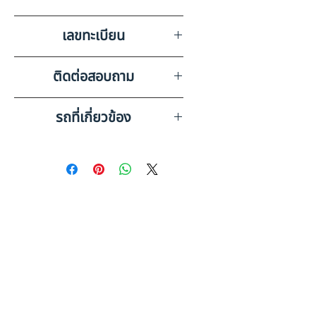
บริษัท สยามอินเตอร์การประมูล
เลขทะเบียน
จำกัด ชลบุรี
69-0073 กรุงเทพมหานคร
ติดต่อสอบถาม
เบอร์ติดต่อฝ่ายขาย 098-253-
รถที่เกี่ยวข้อง
5968 หรือ 061-386-4375
Line ID : @askkairod
ISUZU 10ล้อกระบะบรรทุกยกได้
(2019) HO10-6670680
ISUZU 6 ล้อ, หัวลาก (2023)
HO10-6600277
ดูรถบรรทุกและรถพ่วงมือสอง
ทั้งหมด
ข้อมูลเพิ่มเติม: รถพ่วงมือสอง
คู่มือฉบับสมบูรณ์