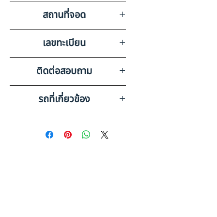
วิทยุ ลำโพง แอร์
สถานที่จอด
บริษัท สยามอินเตอร์การประมูล
เลขทะเบียน
จำกัด อุดรธานี 2
70-3870 เลย
ติดต่อสอบถาม
เบอร์ติดต่อฝ่ายขาย 098-253-
รถที่เกี่ยวข้อง
5968 หรือ 061-386-4375
Line ID : @askkairod
HINO 10 ล้อ กระบะดั๊มพ์คอก
เกษตร (2023) HO31-6600101
HINO 10 ล้อ กระบะดั๊มพ์คอก
เกษตร (2023) HO31-6600213
ดูรถบรรทุกและรถพ่วงมือสอง
ทั้งหมด
อ่านก่อนซื้อ: รถ 10 ล้อ มือสอง