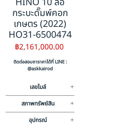
HINO 10 ล้อ
กระบะดั๊มพ์คอก
เกษตร (2022)
HO31-6500474
ราคา
฿2,161,000.00
ติดต่อสอบถาราคาได้ที่ LINE :
@askkairod
เลขไมล์
205587
สภาพทรัพย์สิน
มีรอยขีดข่วนรอบคันตามสภาพ
อุปกรณ์
การใช้งาน