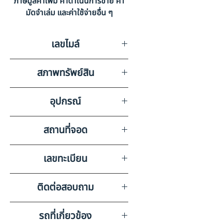
ภาษีมูลค่าเพิ่ม ค่าดำเนินการขาย ค่า
มัดจำเล่ม และค่าใช้จ่ายอื่น ๆ
เลขไมล์
41579
สภาพทรัพย์สิน
มีรอยขีดข่วนตามสภาพการใช้งาน
อุปกรณ์
วิทยุ ลำโพง แบตเตอรี่ แอร์
สถานที่จอด
ASK KAIROD
เลขทะเบียน
69-2717 กรุงเทพมหานคร
ติดต่อสอบถาม
เบอร์ติดต่อฝ่ายขาย 098-253-
รถที่เกี่ยวข้อง