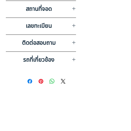
วิทยุ ลำโพง แบตเตอรี่ แอร์
สถานที่จอด
บริษัท สหเครน อ๊อกชั่น จำกัด
เลขทะเบียน
(สำนักงานใหญ่) ชลบุรี
2ฒข 2211 กรุงเทพมหานคร
ติดต่อสอบถาม
เบอร์ติดต่อฝ่ายขาย 098-253-
รถที่เกี่ยวข้อง
5968 หรือ 061-386-4375
Line ID : @askkairod
HINO 4 ล้อ, ติดตั้งตู้
อะลูมิเนียม+ลิฟต์ท้าย (2022)
HO32-6500…
HINO 4 ล้อ, ติดตั้งตู้
อะลูมิเนียม+ลิฟต์ท้าย (2022)
HO32-6500…
ดูรถบรรทุกและรถพ่วงมือสอง
ทั้งหมด