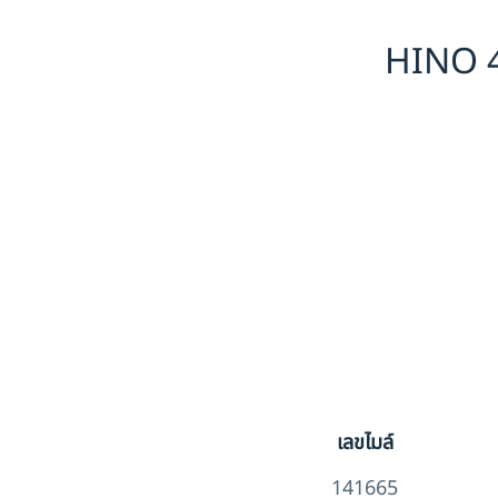
HINO 4
เลขไมล์
141665