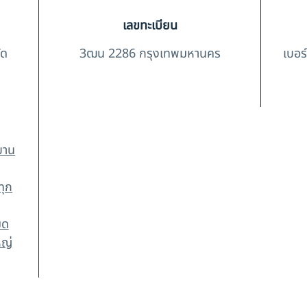
เลขทะเบียน
ัด
3ฒน 2286 กรุงเทพมหานคร
เบอร
บาน
ทุก
มด
หญ่