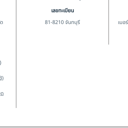
เลขทะเบียน
ัด
81-8210 จันทบุรี
เบอร
)
3)
มด