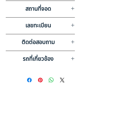
วิทยุ ลำโพง แบตเตอรี่ แอร์
สถานที่จอด
บริษัท สยามอินเตอร์การประมูล
เลขทะเบียน
จำกัด อุบลราชธานี
84-2579 อุบลราชธานี
ติดต่อสอบถาม
เบอร์ติดต่อฝ่ายขาย 098-253-
รถที่เกี่ยวข้อง
5968 หรือ 061-386-4375
Line ID : @askkairod
HINO 6 ล้อ กระบะดั๊มพ์สแตนเลส
(2023) HO10-6601599
HINO 6 ล้อ , กระบะดั๊มพ์หินทราย
(2021) HO41-6400279
ดูรถบรรทุกและรถพ่วงมือสอง
ทั้งหมด
ข้อมูลเพิ่มเติม: รถ 6 ล้อ มือสอง