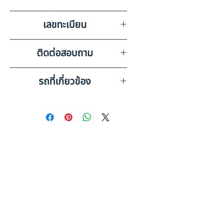
ASK KAIROD จ.ขอนแก่น
เลขทะเบียน
81-1347 นครพนม
ติดต่อสอบถาม
เบอร์ติดต่อฝ่ายขาย 098-253-
รถที่เกี่ยวข้อง
5968 หรือ 061-386-4375
Line ID : @askkairod
HINO 6 ล้อ ,กระบะดั๊มพ์ (2023)
HO31-6600026
HINO 6 ล้อ ,กระบะดั๊มพ์ (2023)
HO31-6600058
ดูรถบรรทุกและรถพ่วงมือสอง
ทั้งหมด
คู่มือประกอบการตัดสินใจ: รถ 6
ล้อ มือสอง