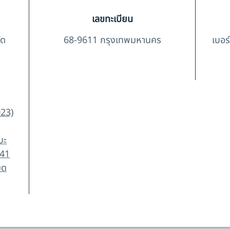
เลขทะเบียน
ัด
68-9611 กรุงเทพมหานคร
เบอร
023)
บะ
041
มด