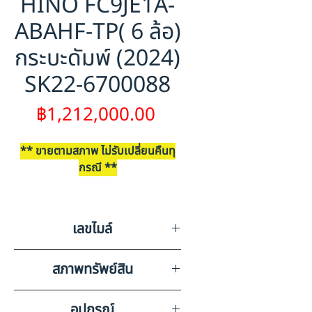
HINO FC9JE1A-
ABAHF-TP( 6 ล้อ)
กระบะดัมพ์ (2024)
SK22-6700088
ราคา
฿1,212,000.00
** ขายตามสภาพ ไม่รับเปลี่ยนคืนทุ
กรณี **
ราคาประมูลเริ่มต้น เป็นราคาที่ไม่รวม
ภาษีมูลค่าเพิ่ม ค่าดำเนินการขาย ค่า
เลขไมล์
มัดจำเล่ม และค่าใช้จ่ายอื่น ๆ
41606
สภาพทรัพย์สิน
มีรอยขีดข่วนรอบคันตามสภาพ
อุปกรณ์