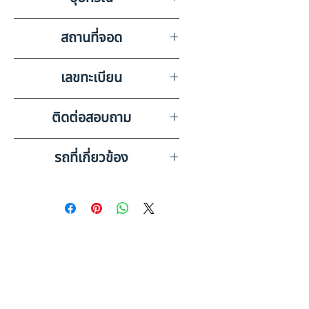
การใช้งาน
วิทยุ,ลำโพง,แบตเตอรี่,แอร์
สถานที่จอด
บริษัท สยามอินเตอร์การประมูล
เลขทะเบียน
จำกัด ชลบุรี
74-4384 สมุทรปราการ
ติดต่อสอบถาม
เบอร์ติดต่อฝ่ายขาย 098-253-
รถที่เกี่ยวข้อง
5968 หรือ 061-386-4375
Line ID : @askkairod
HINO FC9JE1A-CBAHF 6 ล้อ
กระบะดัมพ์ (2022) SK22-
6720047
HINO XZU600R (6 ล้อ) กระบะ
ดัมพ์ (2022) SK22-6500584
ดูรถบรรทุกและรถพ่วงมือสอง
ทั้งหมด