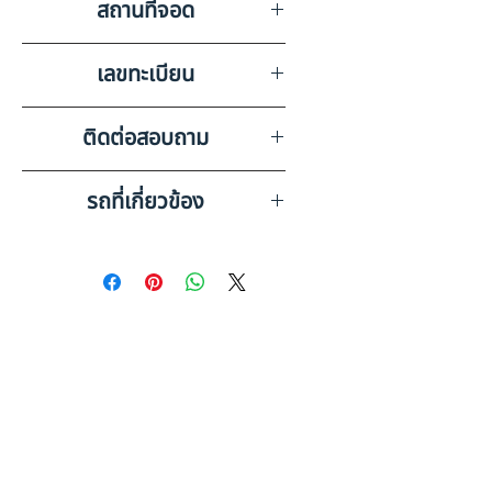
สถานที่จอด
FB,กะทะล้อ 10 วง
บริษัท สยามอินเตอร์การประมูล
เลขทะเบียน
จำกัด อุดรธานี 2
72-8377 สระบุรี
ติดต่อสอบถาม
เบอร์ติดต่อฝ่ายขาย 098-253-
รถที่เกี่ยวข้อง
5968 หรือ 061-386-4375
Line ID : @askkairod
HINO FM1AKLA (2010) RY21-
6610155
HINO FM1AKLA (2013) PL24-
6610539
ดูรถบรรทุกและรถพ่วงมือสอง
ทั้งหมด
ข้อมูลเพิ่มเติม: รถพ่วงมือสอง
คู่มือฉบับสมบูรณ์