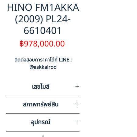
HINO FM1AKKA
(2009) PL24-
6610401
ราคา
฿978,000.00
ติดต่อสอบถาราคาได้ที่ LINE :
@askkairod
เลขไมล์
0
สภาพทรัพย์สิน
เสื่อมโทรมตามสภาพการใช้งาน
อุปกรณ์
แอร์,วิทยุเทป,ลำโพง,แบตเตอรี่