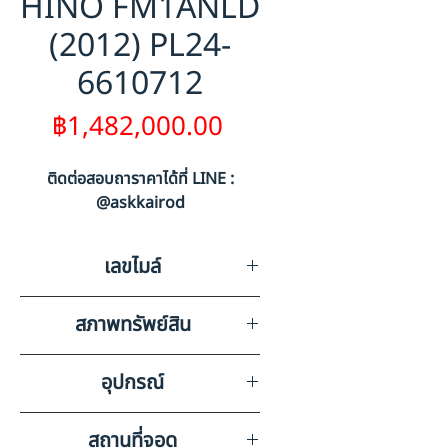
HINO FM1ANLD
(2012) PL24-
6610712
ราคา
฿1,482,000.00
ติดต่อสอบถาราคาได้ที่ LINE :
@askkairod
เลขไมล์
0
สภาพทรัพย์สิน
มีรอยขีดข่วนรอบคันตามสภาพ
อุปกรณ์
การใช้งาน
แอร์,วิทยุเทป,ลำโพง,แบตเตอรี่GS
สถานที่จอด