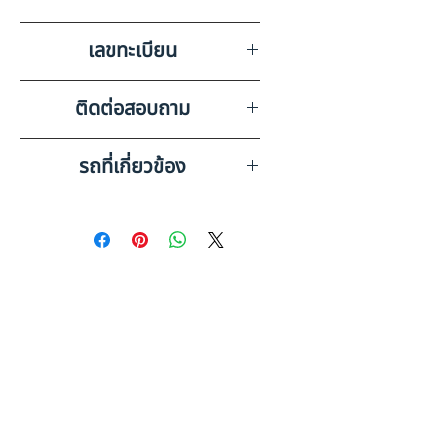
2ลูก,กะทะล้อ 10 วง
บริษัท สหเครน อ๊อกชั่น จำกัด
เลขทะเบียน
อยุธยา
71-7972 พระนครศรีอยุธยา
ติดต่อสอบถาม
เบอร์ติดต่อฝ่ายขาย 098-253-
รถที่เกี่ยวข้อง
5968 หรือ 061-386-4375
Line ID : @askkairod
HINO FM1ANLD (2012)
PL24-6610771
HINO FM1ANLD (2012)
PL24-6710295
ดูรถบรรทุกและรถพ่วงมือสอง
ทั้งหมด
คู่มือประกอบการตัดสินใจ: รถ 10
ล้อ มือสอง