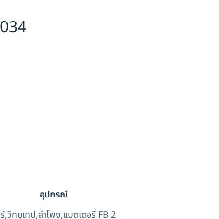
0034
อุปกรณ์
ร์,วิทยุเทป,ลำโพง,แบตเตอรี่ FB 2