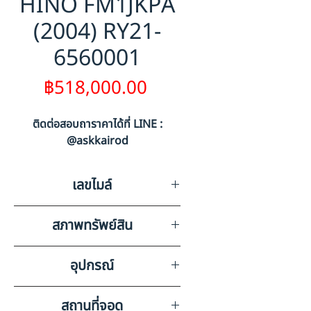
HINO FM1JKPA
(2004) RY21-
6560001
ราคา
฿518,000.00
ติดต่อสอบถาราคาได้ที่ LINE :
@askkairod
เลขไมล์
497363
สภาพทรัพย์สิน
ขูดขีดรอบคัน ประตูซ้ายชำรุด ท้าย
อุปกรณ์
เฉียวชน เบาะขาด บังแดดซ้ายไม่มี
ไฟส่องทะเบียนชำรุด ที่หมันกระจก
วิทยุเทป(เสีย) แบตเตอรี่ แอร์
สถานที่จอด