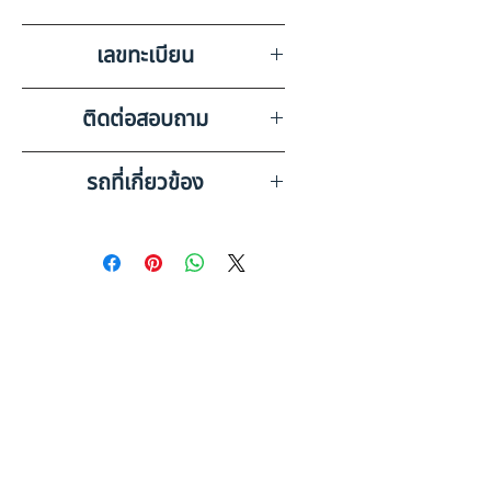
ชำรุด บังโคลนซ้ายแตก
ASK KAIROD
เลขทะเบียน
72-6415 สมุทรปราการ
ติดต่อสอบถาม
เบอร์ติดต่อฝ่ายขาย 098-253-
รถที่เกี่ยวข้อง
5968 หรือ 061-386-4375
Line ID : @askkairod
HINO FM2PKMA (2013)
PL24-6510424
HINO FM2PKMA (2014)
PL24-6610623
ดูรถบรรทุกและรถพ่วงมือสอง
ทั้งหมด
ข้อมูลเพิ่มเติม: รถพ่วงมือสอง
คู่มือฉบับสมบูรณ์