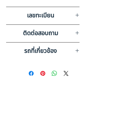
FB(เสีย),กะทะล้อ 12 วง
บริษัท สยามอินเตอร์การประมูล
เลขทะเบียน
จำกัด ชลบุรี
68-5025 กรุงเทพมหานคร
ติดต่อสอบถาม
เบอร์ติดต่อฝ่ายขาย 098-253-
รถที่เกี่ยวข้อง
5968 หรือ 061-386-4375
Line ID : @askkairod
HINO SH1EDX (2021) RY21-
6610253
HINO ลากจูง (2023) PL26-
6610115
ดูรถบรรทุกและรถพ่วงมือสอง
ทั้งหมด
อ่านก่อนซื้อ: รถพ่วงมือสอง คู่มือ
ฉบับสมบูรณ์