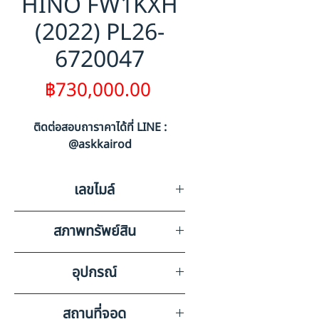
HINO FW1KXH
(2022) PL26-
6720047
ราคา
฿730,000.00
ติดต่อสอบถาราคาได้ที่ LINE :
@askkairod
เลขไมล์
694910
สภาพทรัพย์สิน
กระจกหน้าแตกร้าวทั้งบาน+แผง
อุปกรณ์
ไฟท้ายไม่มี หัวเก๋งยกไม่ได้ กระจก
ประตูซ้าย-ขวา เปิด-ปิดไม่ได้
แอร์,วิทยุเทป,ลำโพง,แบตเตอรี่
สถานที่จอด