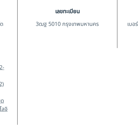
เลขทะเบียน
ัด
3ฒฐ 5010 กรุงเทพมหานคร
เบอร
2-
2)
มด
โลจิ