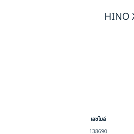
HINO X
เลขไมล์
138690