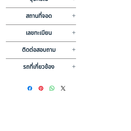
การใช้งาน + ไมล์เสีย + ไม่มีฝาท้าย
วิทยุ ลำโพง แบตเตอรี่ แอร์
สถานที่จอด
ASK KAIROD จ.ขอนแก่น
เลขทะเบียน
90-4028 นครราชสีมา
ติดต่อสอบถาม
เบอร์ติดต่อฝ่ายขาย 098-253-
รถที่เกี่ยวข้อง
5968 หรือ 061-386-4375
Line ID : @askkairod
ISUZU 10 ล้อ กระบะเหล็กดั๊มพ์
(2013) HO31-6610057
ISUZU 10 ล้อ กระบะเหล็กดั๊มพ์
(2014) HO31-6610064
ดูรถบรรทุกและรถพ่วงมือสอง
ทั้งหมด
ข้อมูลเพิ่มเติม: รถ 10 ล้อ มือสอง