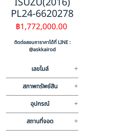
ISUZU(2016)
PL24-6620278
ราคา
฿1,772,000.00
ติดต่อสอบถาราคาได้ที่ LINE :
@askkairod
เลขไมล์
841975
สภาพทรัพย์สิน
รอยขีดข่วนรอบคันตามสภาพการ
อุปกรณ์
ใช้งาน
แอร์,วิทยุเทป,ลำโพง,แบตเตอรี่
สถานที่จอด
PRO 2 ลุก,กะทะล้อ 10 วง
บริษัท สยามอินเตอร์การประมูล