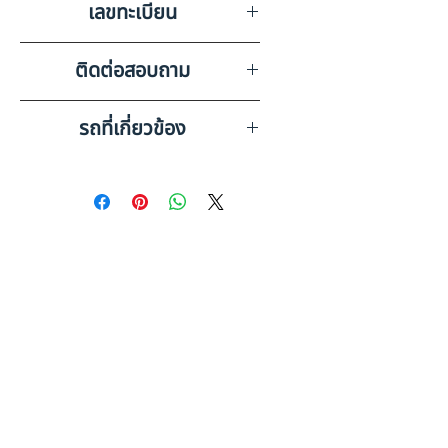
เลขทะเบียน
จำกัด สุรินทร์
83-4055 สุรินทร์
ติดต่อสอบถาม
เบอร์ติดต่อฝ่ายขาย 098-253-
รถที่เกี่ยวข้อง
5968 หรือ 061-386-4375
Line ID : @askkairod
ISUZU FVZ34PSDTS (2017)
PL24-6710129
ISUZU FXZ77QDF1H (2010)
PL24-6510998
ดูรถบรรทุกและรถพ่วงมือสอง
ทั้งหมด
ข้อมูลเพิ่มเติม: รถ 10 ล้อ มือสอง