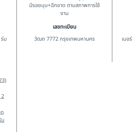
มีรอยบุบ+ฉีกขาด ตามสภาพการใช้
งาน
เลขทะเบียน
 ร่ม
3ฒถ 7772 กรุงเทพมหานคร
เบอร
23)
ย 2
มด
รับ