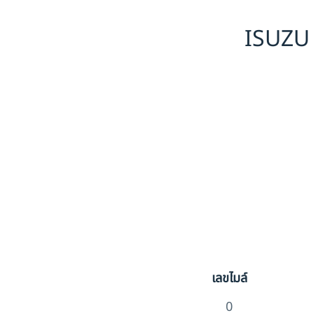
ISUZU 
เลขไมล์
0