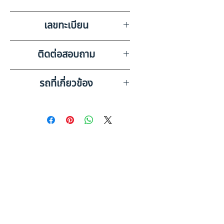
บริษัท สยามอินเตอร์การประมูล
เลขทะเบียน
จำกัด นครราชสีมา
3ฒท 2867 กรุงเทพมหานคร
ติดต่อสอบถาม
เบอร์ติดต่อฝ่ายขาย 098-253-
รถที่เกี่ยวข้อง
5968 หรือ 061-386-4375
Line ID : @askkairod
ISUZU 4 ล้อ ตู้แห้ง 6 บาน
(2022) HO10-6620658
ISUZU 4 ล้อ ตู้แห้ง ประตู 2 บาน
(2023) HO10-6600112
ดูรถบรรทุกและรถพ่วงมือสอง
ทั้งหมด
เช็คก่อนตัดสินใจ: รถ 4 ล้อใหญ่
สำหรับงานโลจิสติกส์