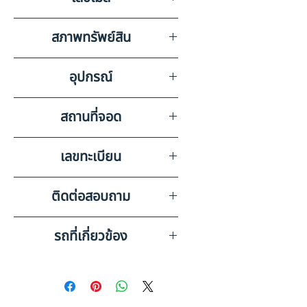
24638
สภาพทรัพย์สิน
ปานกลาง
อุปกรณ์
ไม่มี
สถานที่จอด
บริษัท สยามอินเตอร์การประมูล
เลขทะเบียน
จำกัด พระนครศรีอยุธยา
84-2497 พระนครศรีอยุธยา
ติดต่อสอบถาม
เบอร์ติดต่อฝ่ายขาย 098-253-
รถที่เกี่ยวข้อง
5968 หรือ 061-386-4375
Line ID : @askkairod
ISUZU 6 ล้อ,กระบะดั๊มพ์อลูมิ
เนียม (2023) HO33-6620084
ISUZU 6 ล้อ, กระบะดัมพ์เกษตร