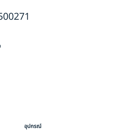
6500271
า
อุปกรณ์