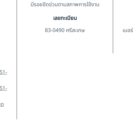
มีรอยขีดข่วนตามสภาพการใช้งาน
เลขทะเบียน
83-0490 ศรีสะเกษ
เบอร
O51-
O51-
มด