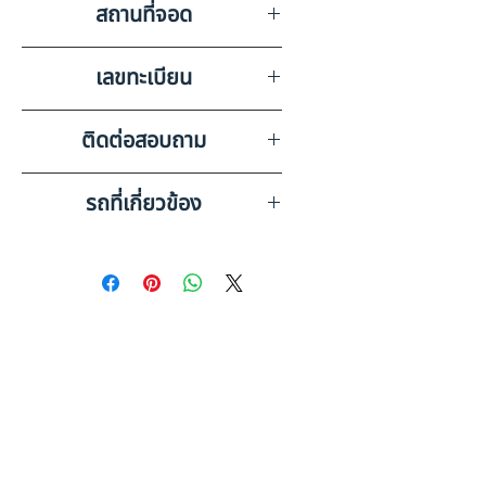
สถานที่จอด
บริษัท สยามอินเตอร์การประมูล
เลขทะเบียน
จำกัด สมุทรปราการ
81-3204 พะเยา
ติดต่อสอบถาม
เบอร์ติดต่อฝ่ายขาย 098-253-
รถที่เกี่ยวข้อง
5968 หรือ 061-386-4375
Line ID : @askkairod
ISUZU 6 ล้อ, กระบะดั๊มพ์ (2023)
HO51-6600059
ISUZU 6 ล้อ กระบะดั๊มพ์ (2023)
HO51-6600083
ดูรถบรรทุกและรถพ่วงมือสอง
ทั้งหมด
คู่มือประกอบการตัดสินใจ: รถ 6
ล้อ มือสอง