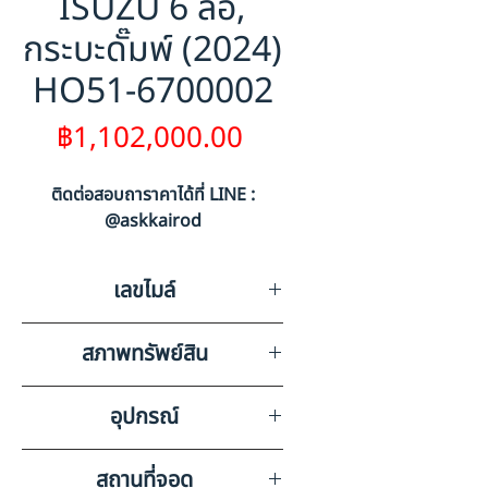
ISUZU 6 ล้อ,
กระบะดั๊มพ์ (2024)
HO51-6700002
ราคา
฿1,102,000.00
ติดต่อสอบถาราคาได้ที่ LINE :
@askkairod
เลขไมล์
57489
สภาพทรัพย์สิน
มีรอยขีดข่วนรอบคันตามการใช้
อุปกรณ์
งาน
วิทยุ ลำโพง แบตเตอรี่ แอร์
สถานที่จอด