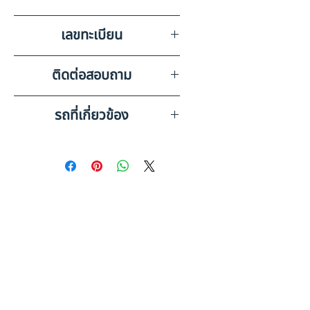
ASK KAIROD
เลขทะเบียน
70-4843 พะเยา
ติดต่อสอบถาม
เบอร์ติดต่อฝ่ายขาย 098-253-
รถที่เกี่ยวข้อง
5968 หรือ 061-386-4375
Line ID : @askkairod
ISUZU 6 ล้อ กระบะดั๊มพ์ (2024)
HO51-6700016
ISUZU 6 ล้อ, กระบะดั๊มพ์ (2024)
HO51-6700027
ดูรถบรรทุกและรถพ่วงมือสอง
ทั้งหมด
ข้อมูลเพิ่มเติม: รถ 6 ล้อ มือสอง