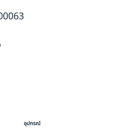
00063
า
อุปกรณ์