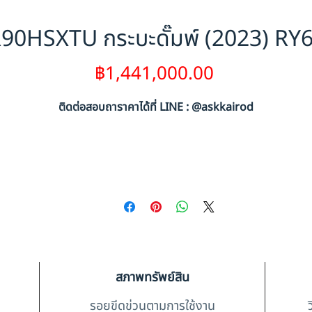
90HSXTU กระบะดั๊มพ์ (2023) RY
ราคา
฿1,441,000.00
ติดต่อสอบถาราคาได้ที่ LINE : @askkairod
สภาพทรัพย์สิน
รอยขีดข่วนตามการใช้งาน