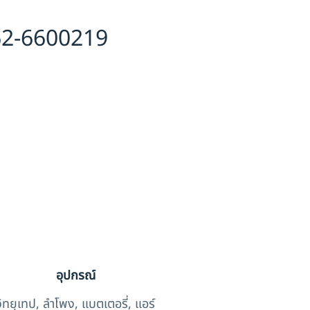
62-6600219
อุปกรณ์
วิทยุเทป, ลำโพง, แบตเตอรี่, แอร์