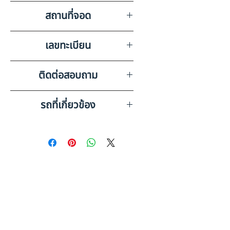
แอร์,วิทยุเทป,ลำโพง,แบตเตอรี่
สถานที่จอด
GS 2 ลูก,กะทะล้อ 10 วง
บริษัท สยามอินเตอร์การประมูล
เลขทะเบียน
จำกัด ชลบุรี
71-9054 พระนครศรีอยุธยา
ติดต่อสอบถาม
เบอร์ติดต่อฝ่ายขาย 098-253-
รถที่เกี่ยวข้อง
5968 หรือ 061-386-4375
Line ID : @askkairod
MITSUBISHI FUSO
FN62FM1RDH1 (2014) PL24-
6610076
MITSUBISHI FUSO
FN62FM1RDH1 (2015) PL24-
6610303
ดูรถบรรทุกและรถพ่วงมือสอง
ทั้งหมด