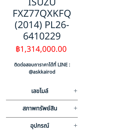
ISUZU
FXZ77QXKFQ
(2014) PL26-
6410229
ราคา
฿1,314,000.00
ติดต่อสอบถาราคาได้ที่ LINE :
@askkairod
เลขไมล์
483365
สภาพทรัพย์สิน
มีรอยขีดข่วนรอบคัน มีรอยสนิม
อุปกรณ์
กินรอบคัน ตามสภาพการใช้งาน