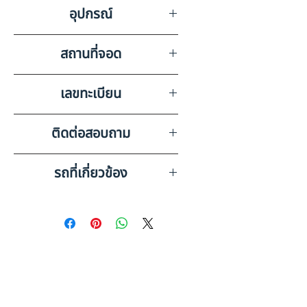
รอยขีดข่วนรอบคันตามรูปถ่าย
อุปกรณ์
วิทยุ,ลำโพง,แบตเตอรี่,แอร์
สถานที่จอด
บริษัท สยามอินเตอร์การประมูล
เลขทะเบียน
จำกัด เสรีไทย กรุงเทพ
69-7130 กรุงเทพมหานคร
ติดต่อสอบถาม
เบอร์ติดต่อฝ่ายขาย 098-253-
รถที่เกี่ยวข้อง
5968 หรือ 061-386-4375
Line ID : @askkairod
KOMATSU รถขุดตีนตะขาบ
(2015) HO42-6720001
MITSUBISHI 6 ล้อ กระบะดั๊มพ์
(2008) HO31-6620101
ดูรถบรรทุกและรถพ่วงมือสอง
ทั้งหมด