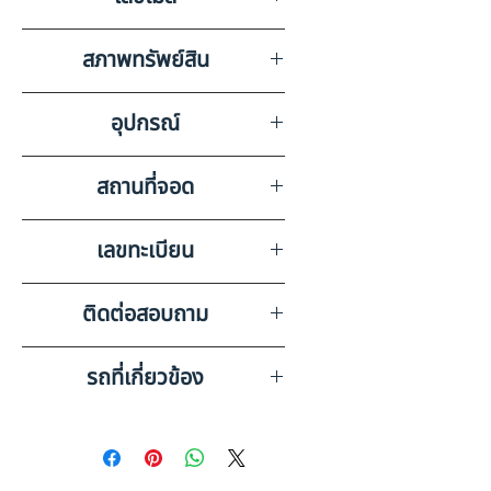
0
สภาพทรัพย์สิน
ส่วนหางไม่มีเลขไมล์ มีรอยขีดข่วน
อุปกรณ์
รอบคันตามสภาพการใช้งาน
สถานที่จอด
บริษัท สหเครน อ๊อกชั่น จำกัด
เลขทะเบียน
(สำนักงานใหญ่) ชลบุรี
66-3054 กรุงเทพมหานคร
ติดต่อสอบถาม
เบอร์ติดต่อฝ่ายขาย 098-253-
รถที่เกี่ยวข้อง
5968 หรือ 061-386-4375
Line ID : @askkairod
OTHER หางกึ่งพ่วง 3 เพลา, พื้น
เรียบ (2021) HO32-6520034
OTHER หางกึ่งพ่วงพื้นเรียบ 3