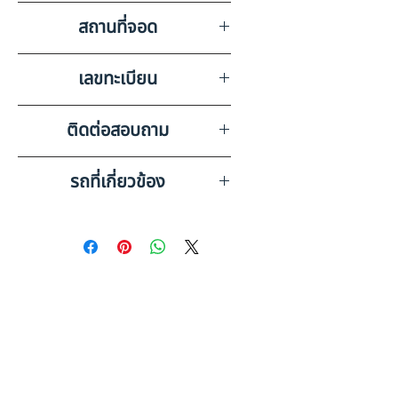
-
สถานที่จอด
บริษัท สยามอินเตอร์การประมูล
เลขทะเบียน
จำกัด ยโสธร
70-8712 อุบลราชธานี
ติดต่อสอบถาม
เบอร์ติดต่อฝ่ายขาย 098-253-
รถที่เกี่ยวข้อง
5968 หรือ 061-386-4375
Line ID : @askkairod
OTHER หางพ่วง 3 เพลา พื้น
เรียบ (2022) HO42-6500124
OTHER หางพ่วง 3 เพลา, พื้น
เรียบ (2023) HO42-6600225
ดูรถบรรทุกและรถพ่วงมือสอง
ทั้งหมด
อ่านก่อนซื้อ: หางเทรลเลอร์มือสอง
เลือกตามประเภทงาน