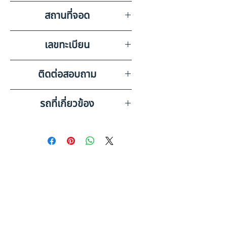
สถานที่จอด
บริษัท สยามอินเตอร์การประมูล
เลขทะเบียน
จำกัด ขอนแก่น
70-6734 มหาสารคาม
ติดต่อสอบถาม
เบอร์ติดต่อฝ่ายขาย 098-253-
รถที่เกี่ยวข้อง
5968 หรือ 061-386-4375
Line ID : @askkairod
OTHER กึ่งพ่วง 2 เพลา กระบะ
พื้นเรียบ (2022) HO33-
6500255
OTHER หางพ่วง 2 เพลา กระบะ
อลูมิเนียม (2022) HO42-
6500222
ดูรถบรรทุกและรถพ่วงมือสอง
ทั้งหมด