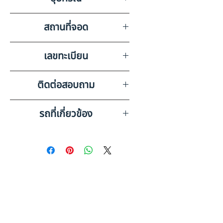
หางพ่วงไม่มีเลขไมล์
สถานที่จอด
ASK KAIROD จ.ขอนแก่น
เลขทะเบียน
85-7274 ขอนแก่น
ติดต่อสอบถาม
เบอร์ติดต่อฝ่ายขาย 098-253-
รถที่เกี่ยวข้อง
5968 หรือ 061-386-4375
Line ID : @askkairod
OTHER หางพ่วง 3 เพลา,กระบะ
ดั๊มพ์เกษตร (2014) HO31-
6870059
OTHER หางพ่วง 3 เพลา กระบะ
อลูมิเนียมดั๊มพ์ (2022) HO42-
6500315
ดูรถบรรทุกและรถพ่วงมือสอง