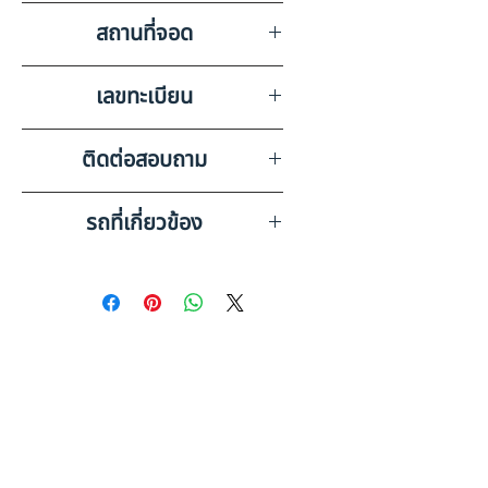
สถานที่จอด
บริษัท สยามอินเตอร์การประมูล
เลขทะเบียน
จำกัด นครปฐม 2
68-6478 กรุงเทพมหานคร
ติดต่อสอบถาม
เบอร์ติดต่อฝ่ายขาย 098-253-
รถที่เกี่ยวข้อง
5968 หรือ 061-386-4375
Line ID : @askkairod
OTHER 12 ล้อ กระบะลูกพ่วง
HO10-6620664
PIROON ASSEMBLY 12 ล้อ,
ลูกพ่วงตู้บรรทุก (2019) HO10-
6520637
ดูรถบรรทุกและรถพ่วงมือสอง
ทั้งหมด
เช็คก่อนตัดสินใจ: หางเทรลเลอร์