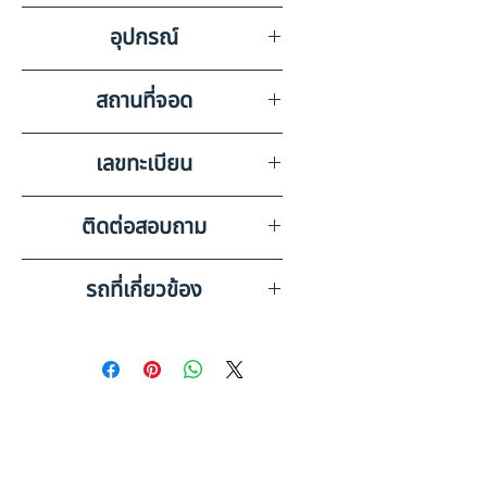
ส่วนหางไม่มีเลขไมล์ มีรอยขีดข่วน
อุปกรณ์
ตามสภาพสภาพการใช้งาน
สถานที่จอด
ASK KAIROD จ.ขอนแก่น
เลขทะเบียน
69-7000 กรุงเทพมหานคร
ติดต่อสอบถาม
เบอร์ติดต่อฝ่ายขาย 098-253-
รถที่เกี่ยวข้อง
5968 หรือ 061-386-4375
Line ID : @askkairod
OTHER 12 ล้อ หางพื้นเรียบ
(2023) HO10-6601169
OTHER 12 ล้อ, หางพื้นเรียบ 3
เพลา (2023) HO10-6601528
ดูรถบรรทุกและรถพ่วงมือสอง
ทั้งหมด