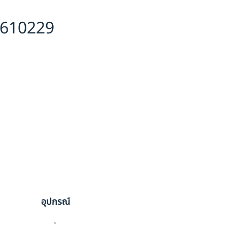
6610229
อุปกรณ์
-