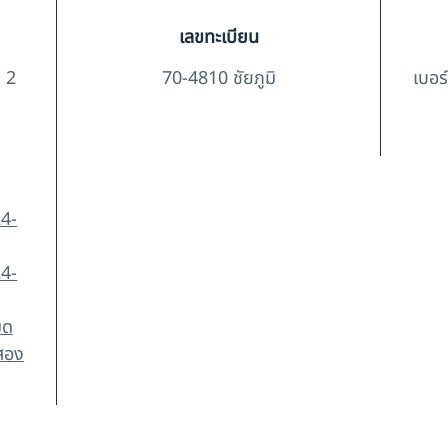
เลขทะเบียน
ง 2
70-4810 ชัยภูมิ
เบอร
4-
4-
มด
อสอง