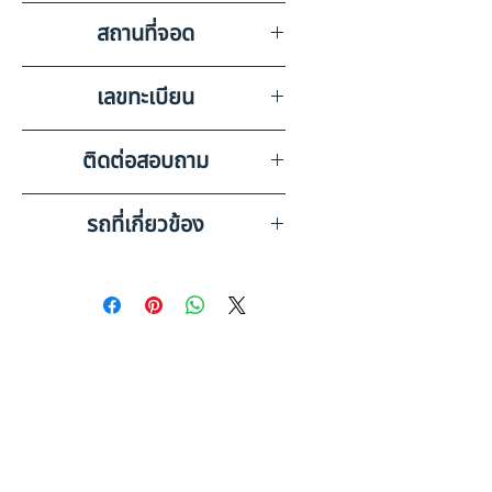
กะทะล้อ 12 วง
สถานที่จอด
บริษัท สยามอินเตอร์การประมูล
เลขทะเบียน
จำกัด พิษณุโลก
87-7589 สระบุรี
ติดต่อสอบถาม
เบอร์ติดต่อฝ่ายขาย 098-253-
รถที่เกี่ยวข้อง
5968 หรือ 061-386-4375
Line ID : @askkairod
OTHER SMM130062 (2011)
PL24-6720014
OTHER SMM130071 (2016)
PL24-6720278
ดูรถบรรทุกและรถพ่วงมือสอง
ทั้งหมด
อ่านก่อนซื้อ: รถพ่วงมือสองราคา
ถูก