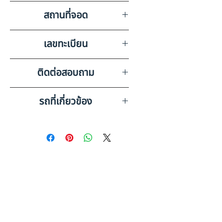
-
สถานที่จอด
บริษัท สยามอินเตอร์การประมูล
เลขทะเบียน
จำกัด สมุทรสาคร
68-2318 กรุงเทพมหานคร
ติดต่อสอบถาม
เบอร์ติดต่อฝ่ายขาย 098-253-
รถที่เกี่ยวข้อง
5968 หรือ 061-386-4375
Line ID : @askkairod
PANUS ASSEMBLY PS3-
SF1250M (2022) RY63-
6500135
RCK RCKSC-40F-22 (2024)
RY21-6700315
ดูรถบรรทุกและรถพ่วงมือสอง
ทั้งหมด
อ่านก่อนซื้อ: รถพ่วงมือสอง คู่มือ