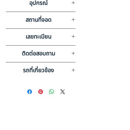
อุปกรณ์
โครง
สถานที่จอด
บริษัท สยามอินเตอร์การประมูล
เลขทะเบียน
จำกัด พระนครศรีอยุธยา
67-8644 กรุงเทพมหานคร
ติดต่อสอบถาม
เบอร์ติดต่อฝ่ายขาย 098-253-
รถที่เกี่ยวข้อง
5968 หรือ 061-386-4375
Line ID : @askkairod
OTHER 12 ล้อ กึ่งพ่วงแท็งค์
น้ำมัน (2015) HO10-6611817
OTHER 12 ล้อ กึ่งพ่วงแท้งค์
น้ำมัน (2020) HO10-6620328
ดูรถบรรทุกและรถพ่วงมือสอง
ทั้งหมด
คู่มือประกอบการตัดสินใจ: หาง