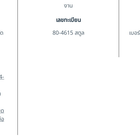
งาน
เลขทะเบียน
ัด
80-4615 สตูล
เบอร
4-
)
มด
ือ