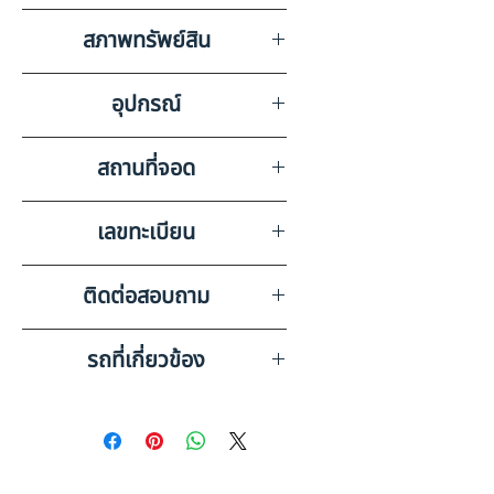
ราคาประมูลเริ่มต้น เป็นราคาที่ไม่รวม
0
สภาพทรัพย์สิน
ภาษีมูลค่าเพิ่ม ค่าดำเนินการขาย ค่า
มัดจำเล่ม และค่าใช้จ่ายอื่น ๆ
ส่วนหางไม่มีเลขไมล์ มีรอยขีดข่วน
อุปกรณ์
รอบคัน
สถานที่จอด
ASK KAIROD จ.ขอนแก่น
เลขทะเบียน
70-1623 กาฬสินธุ์
ติดต่อสอบถาม
เบอร์ติดต่อฝ่ายขาย 098-253-
รถที่เกี่ยวข้อง
5968 หรือ 061-386-4375
Line ID : @askkairod
OTHER 8 ล้อ หางพ่วง (2023)
HO10-6600740
OTHER 8 ล้อ, หางพ่วงก้างปลา 2