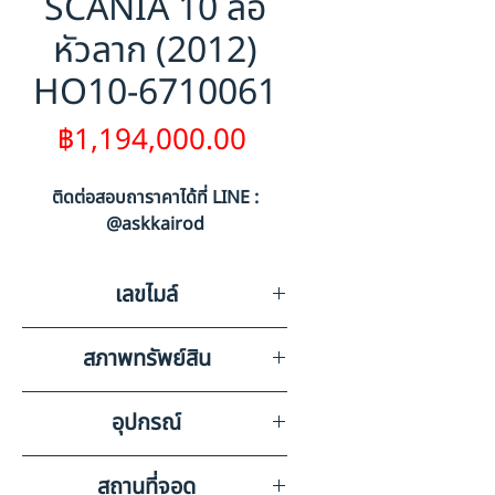
SCANIA 10 ล้อ
หัวลาก (2012)
HO10-6710061
ราคา
฿1,194,000.00
ติดต่อสอบถาราคาได้ที่ LINE :
@askkairod
เลขไมล์
606732
สภาพทรัพย์สิน
มีรอยขูดขีดรอบคันตามสภาพการ
อุปกรณ์
ใช้งาน
วิทยุ ลำโพง แบตเตอรี่ แอร์
สถานที่จอด