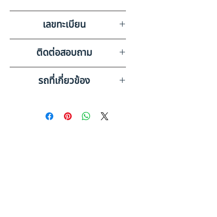
บริษัท สหเครน อ๊อกชั่น จำกัด
เลขทะเบียน
สาขาขอนแก่น
70-4656 หนองคาย
ติดต่อสอบถาม
เบอร์ติดต่อฝ่ายขาย 098-253-
รถที่เกี่ยวข้อง
5968 หรือ 061-386-4375
Line ID : @askkairod
SCANIA 10 ล้อ, หัวลากจูง
(2008) HO10-6611959
UD TRUCKS 10 ล้อ ลากจูง
(2015) HO41-6510044
ดูรถบรรทุกและรถพ่วงมือสอง
ทั้งหมด
เช็คก่อนตัดสินใจ: รถพ่วงมือสอง
คู่มือฉบับสมบูรณ์