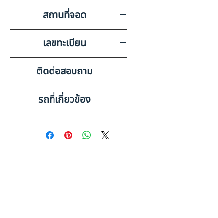
วิทยุเทป, ลำโพง, แบตเตอรี่, แอร์
สถานที่จอด
บริษัท สหเครน อ๊อกชั่น จำกัด
เลขทะเบียน
(สำนักงานใหญ่) ชลบุรี
72-6620 ระยอง
ติดต่อสอบถาม
เบอร์ติดต่อฝ่ายขาย 098-253-
รถที่เกี่ยวข้อง
5968 หรือ 061-386-4375
Line ID : @askkairod
UD TRUCKS
GWE11N34R370SS9 (2015)
RY62-6620078
UD TRUCKS หัวลาก
GWE11N34R410CSSI (2019)
SK22-6620127
ดูรถบรรทุกและรถพ่วงมือสอง
ทั้งหมด