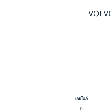
VOLVO
เลขไมล์
0