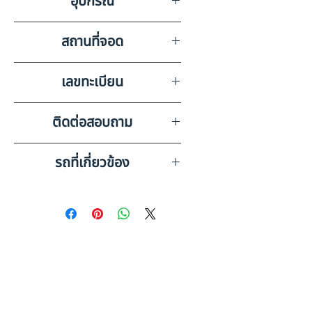
อุปกรณ์
บังโคลนล้อไม่ครบ, ไม่มีทรัพย์สินมี
ค่าอื่นๆ ภายในรถ
วิทยุเทป, ลำโพง, แบตเตอรี่, แอร์
สถานที่จอด
บริษัท สยามอินเตอร์การประมูล
เลขทะเบียน
จำกัด ปราจีนบุรี
70-2415 สระแก้ว
ติดต่อสอบถาม
เบอร์ติดต่อฝ่ายขาย 098-253-
รถที่เกี่ยวข้อง
5968 หรือ 061-386-4375
Line ID : @askkairod
VOLVO FM1362T32400AASI
(2013) RY21-6620098
VOLVO
FM1362T34400ALSIหัวลาก
(2011) RY21-6510148
ดูรถบรรทุกและรถพ่วงมือสอง
ทั้งหมด