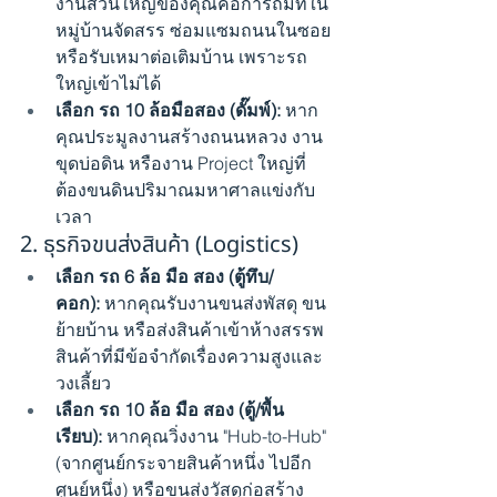
งานส่วนใหญ่ของคุณคือการถมที่ใน
หมู่บ้านจัดสรร ซ่อมแซมถนนในซอย 
หรือรับเหมาต่อเติมบ้าน เพราะรถ
ใหญ่เข้าไม่ได้
เลือก รถ 10 ล้อมือสอง (ดั๊มพ์):
 หาก
คุณประมูลงานสร้างถนนหลวง งาน
ขุดบ่อดิน หรืองาน Project ใหญ่ที่
ต้องขนดินปริมาณมหาศาลแข่งกับ
เวลา
2. ธุรกิจขนส่งสินค้า (Logistics)
เลือก รถ 6 ล้อ มือ สอง (ตู้ทึบ/
คอก):
 หากคุณรับงานขนส่งพัสดุ ขน
ย้ายบ้าน หรือส่งสินค้าเข้าห้างสรรพ
สินค้าที่มีข้อจำกัดเรื่องความสูงและ
วงเลี้ยว
เลือก รถ 10 ล้อ มือ สอง (ตู้/พื้น
เรียบ):
 หากคุณวิ่งงาน "Hub-to-Hub" 
(จากศูนย์กระจายสินค้าหนึ่ง ไปอีก
ศูนย์หนึ่ง) หรือขนส่งวัสดุก่อสร้าง