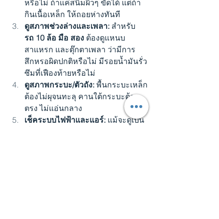
หรือไม่ ถ้าแค่สนิมผิวๆ ขัดได้ แต่ถ้า
กินเนื้อเหล็ก ให้ถอยห่างทันที
ดูสภาพช่วงล่างและเพลา:
 สำหรับ 
รถ 10 ล้อ มือ สอง
 ต้องดูแหนบ 
สาแหรก และตุ๊กตาเพลา ว่ามีการ
สึกหรอผิดปกติหรือไม่ มีรอยน้ำมันรั่ว
ซึมที่เฟืองท้ายหรือไม่
ดูสภาพกระบะ/ตัวถัง:
 พื้นกระบะเหล็ก
ต้องไม่ผุจนทะลุ คานใต้กระบะต้อง
ตรง ไม่แอ่นกลาง
เช็คระบบไฟฟ้าและแอร์:
 แม้จะดูเป็น
เรื่องเล็ก แต่การซ่อมระบบไฟรวนๆ 
ทั้งคันใช้งบเยอะ ลองเปิดไฟทุกดวง 
แอร์ต้องเย็นฉ่ำ
ตรวจเอกสารให้ครบ:
 เล่มทะเบียน 
(Blue Book) ต้องมี เลขคัสซีและเลข
เครื่องยนต์ต้อง 
"ตรงเป๊ะ"
 กับในเล่ม 
ภาษีต้องไม่ขาด
Red Flags ที่ต้องระวัง:
 ระวังรถที่ 