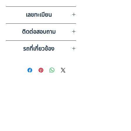
บริษัท สยามอินเตอร์การประมูล
เลขทะเบียน
จำกัด สระบุรี
87-5844 สระบุรี
ติดต่อสอบถาม
เบอร์ติดต่อฝ่ายขาย 098-253-
รถที่เกี่ยวข้อง
5968 หรือ 061-386-4375
Line ID : @askkairod
HINO 10 ล้อ หัวลาก (2022)
HO42-6510073
HINO 10 ล้อ, หัวลาก (2023)
HO10-6820368
ดูรถบรรทุกและรถพ่วงมือสอง
ทั้งหมด
อ่านก่อนซื้อ: รถพ่วงมือสอง คู่มือ
ฉบับสมบูรณ์